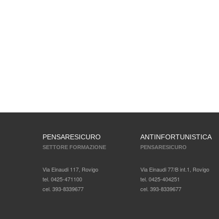
PENSARESICURO
ANTINFORTUNISTICA
SETTORE FORMAZIONE
PENSARESICURO
Via Einaudi 117, Rovigo
Via Einaudi 77/B int.1, Rovigo
tel. 0425-471100
tel. 0425-404251
cel. 393-8339677
cel. 393-8339677