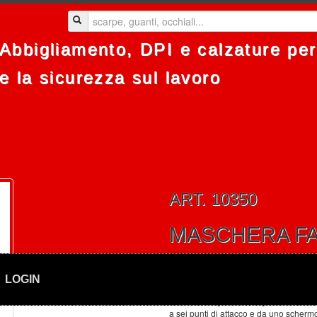
Abbigliamento, DPI e calzature per 
e la sicurezza sul lavoro
ART. 10350
MASCHERA FA
La maschera intera BLS 5150 è
caratterizzata da una guarnizione facc
LOGIN
in morbida gomma sintetica, da una
bardatura regolabile a sgancio rapido
a sei punti di attacco e da uno scherm