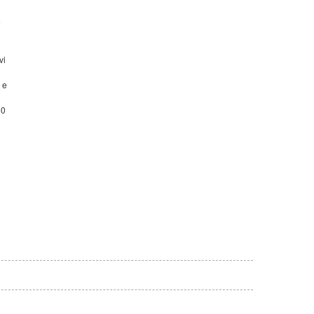
e
vi
 e
50