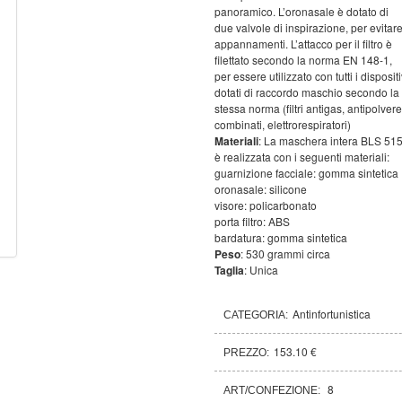
panoramico. L’oronasale è dotato di
due valvole di inspirazione, per evitar
appannamenti. L’attacco per il filtro è
filettato secondo la norma EN 148-1,
per essere utilizzato con tutti i dispositi
dotati di raccordo maschio secondo la
stessa norma (filtri antigas, antipolvere
combinati, elettrorespiratori)
Materiali
: La maschera intera BLS 51
è realizzata con i seguenti materiali:
guarnizione facciale: gomma sintetica
oronasale: silicone
visore: policarbonato
porta filtro: ABS
bardatura: gomma sintetica
Peso
: 530 grammi circa
Taglia
: Unica
Antinfortunistica
CATEGORIA:
153.10 €
PREZZO:
8
ART/CONFEZIONE: