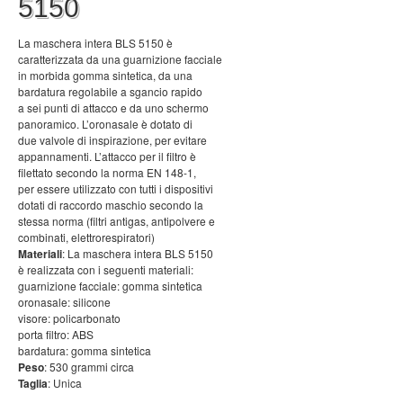
5150
La maschera intera BLS 5150 è
caratterizzata da una guarnizione facciale
in morbida gomma sintetica, da una
bardatura regolabile a sgancio rapido
a sei punti di attacco e da uno schermo
panoramico. L’oronasale è dotato di
due valvole di inspirazione, per evitare
appannamenti. L’attacco per il filtro è
filettato secondo la norma EN 148-1,
per essere utilizzato con tutti i dispositivi
dotati di raccordo maschio secondo la
stessa norma (filtri antigas, antipolvere e
combinati, elettrorespiratori)
Materiali
: La maschera intera BLS 5150
è realizzata con i seguenti materiali:
guarnizione facciale: gomma sintetica
oronasale: silicone
visore: policarbonato
porta filtro: ABS
bardatura: gomma sintetica
Peso
: 530 grammi circa
Taglia
: Unica