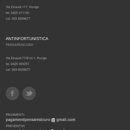
Via Einaudi 117, Rovigo
tel. 0425-471100
cel. 393-8339677
ANTINFORTUNISTICA
PENSARESICURO
Via Einaudi 77/B int.1, Rovigo
tel. 0425-404251
cel. 393-8339677
PAGAMENTI:
pagamentipensaresicuro
gmail.com
PREVENTIVI: