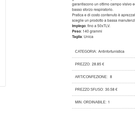
garantiscono un ottimo campo visivo 
basso sforzo respiratorio.
Pratica e di costo contenuto è aprezza
sceglie un prodotto a bassa manutenz
Impiego
: fino a 50xTLV.
Peso
: 140 grammi
Taglia
: Unica
Antinfortunistica
CATEGORIA:
28.85 €
PREZZO:
8
ART/CONFEZIONE:
30.58 €
PREZZO SFUSO:
1
MIN. ORDINABILE: