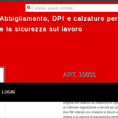
Abbigliamento, DPI e calzature per 
e la sicurezza sul lavoro
ART. 10801
SEMIMASCHERE
LOGIN
Oronasale ergonomico in gomma anall
cinghia con attacco su mascherino rig
un’ottimale regolazione e tenuta sul vol
due filtri laterali con classico e sicuro 
ghiera e la valvola di espirazione cent