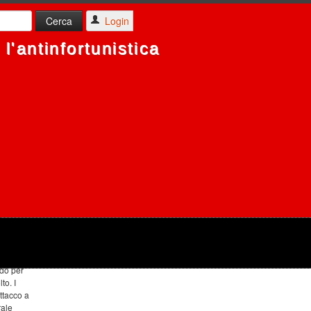
Login
l'antinfortunistica
 A 2 FILTRI TP 2000
ergica,
ido per
to. I
attacco a
rale