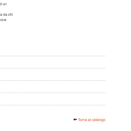
ed un
ta da chi
ione
Torna al catalogo