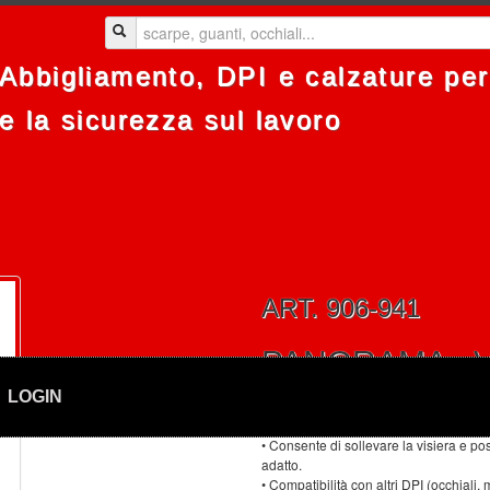
Abbigliamento, DPI e calzature per 
e la sicurezza sul lavoro
ART. 906-941
PANORAMA - V
LOGIN
• Adattatore con doppio sistema di reg
un’ottima aderenza.
• Consente di sollevare la visiera e po
adatto.
• Compatibilità con altri DPI (occhiali, 