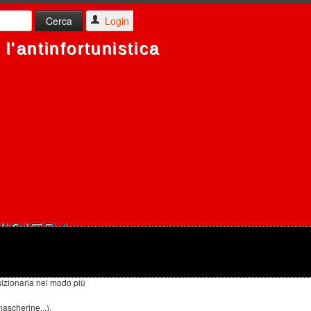
Login
l'antinfortunistica
ISIERA
olazione per ottenere
sizionarla nel modo più
mascherine...).