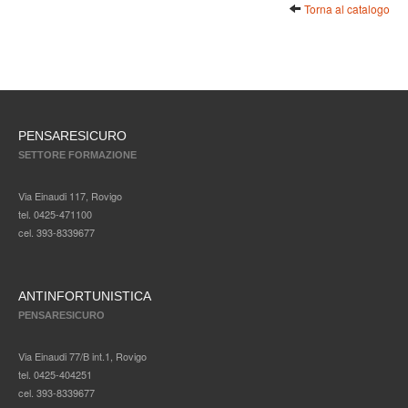
Torna al catalogo
PENSARESICURO
SETTORE FORMAZIONE
Via Einaudi 117, Rovigo
tel. 0425-471100
cel. 393-8339677
ANTINFORTUNISTICA
PENSARESICURO
Via Einaudi 77/B int.1, Rovigo
tel. 0425-404251
cel. 393-8339677