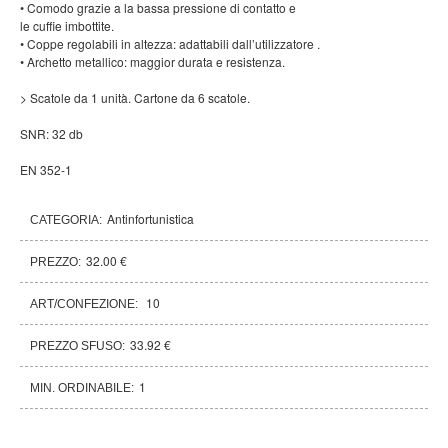
• Comodo grazie a la bassa pressione di contatto e
le cuffie imbottite.
• Coppe regolabili in altezza: adattabili dall’utilizzatore .
• Archetto metallico: maggior durata e resistenza.
> Scatole da 1 unità. Cartone da 6 scatole.
SNR: 32 db
EN 352-1
Antinfortunistica
CATEGORIA:
32.00 €
PREZZO:
10
ART/CONFEZIONE:
33.92 €
PREZZO SFUSO:
1
MIN. ORDINABILE: