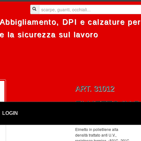
Abbigliamento, DPI e calzature per 
e la sicurezza sul lavoro
ART. 31012
ELMETTO IN P
LOGIN
DENSITÃ TRAT
Elmetto in polietilene alta
densità trattato anti U.V.,
resistenza termica +50°C -20°C,