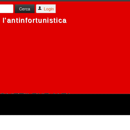
Login
l'antinfortunistica
OLIETILENE ALTA
TATO ANTI U.V.