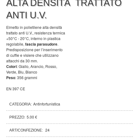
ALTA DENSITÃ TRATTATO
ANTI U.V.
Elmetto in polietilene alta densità
trattato anti U.V., resistenza termica
+50°C - 20°C, interno in plastica
regolabile,
fascia parasudore
.
Predisposizione per l’inserimento
di cuffie e visiere che utilizzano
attacchi da 30 mm.
Colori
: Giallo, Arancio, Rosso,
Verde, Blu, Bianco
Peso
: 356 grammi
EN 397 CE
Antinfortunistica
CATEGORIA:
5.00 €
PREZZO:
24
ART/CONFEZIONE: