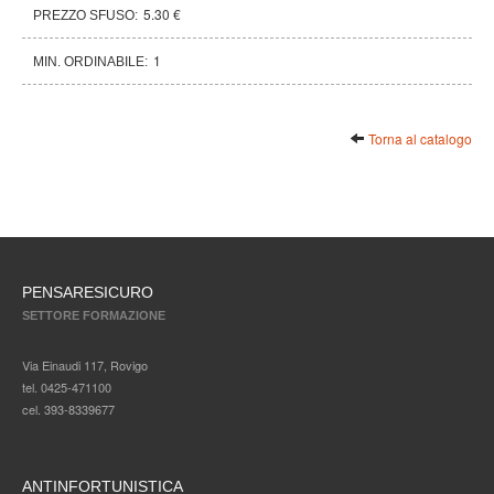
5.30 €
PREZZO SFUSO:
1
MIN. ORDINABILE:
Torna al catalogo
PENSARESICURO
SETTORE FORMAZIONE
Via Einaudi 117, Rovigo
tel. 0425-471100
cel. 393-8339677
ANTINFORTUNISTICA