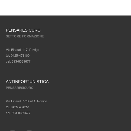
PENSARESICURO
SETTORE FORMAZIONE
Via Einaudi 117, Rovigo
tel. 0425-471100
cel. 393-8339677
ANTINFORTUNISTICA
PENSARESICURO
Via Einaudi 77/B int.1, Rovigo
tel. 0425-404251
cel. 393-8339677