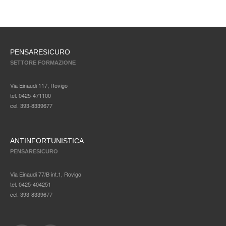
PENSARESICURO
SETTORE FORMAZIONE
Via Einaudi 117, Rovigo
tel. 0425-471100
cel. 393-8339677
ANTINFORTUNISTICA
PENSARESICURO
Via Einaudi 77/B int.1, Rovigo
tel. 0425-404251
cel. 393-8339677