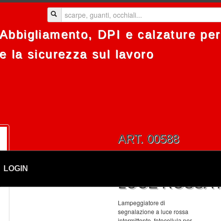
Abbigliamento, DPI e calzature per 
e la sicurezza sul lavoro
ART. 00588
LAMPEGGIATO
LOGIN
LUCE ROSSA 
Lampeggiatore di
segnalazione a luce rossa
intermittente, fotocellula per