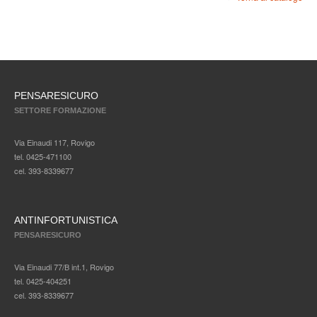
PENSARESICURO
SETTORE FORMAZIONE
Via Einaudi 117, Rovigo
tel. 0425-471100
cel. 393-8339677
ANTINFORTUNISTICA
PENSARESICURO
Via Einaudi 77/B int.1, Rovigo
tel. 0425-404251
cel. 393-8339677