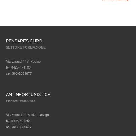
PENSARESICURO
SETTORE FORMAZIONE
Via Einaudi 117, Rovigo
tel. 0425-471100
cel. 393-8339677
ANTINFORTUNISTICA
PENSARESICURO
Via Einaudi 77/B int.1, Rovigo
tel. 0425-404251
cel. 393-8339677