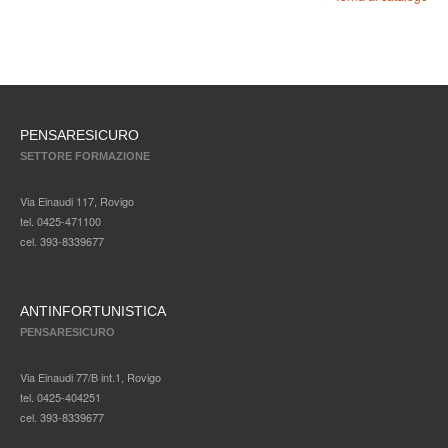
PENSARESICURO
SETTORE FORMAZIONE
Via Einaudi 117, Rovigo
tel. 0425-471100
cel. 393-8339677
ANTINFORTUNISTICA
PENSARESICURO
Via Einaudi 77/B int.1, Rovigo
tel. 0425-404251
cel. 393-8339677