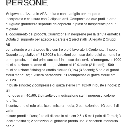
PERSONE
Valigetta
realizzata in ABS antiurto con maniglia per trasporto
incorporata e chiusura con 2 clips rotanti. Composta da due parti interne
di uguale grandezza separate da coperchi in plastica trasperente per un
migliore
alloggiamento dei prodotti. Guarnizione in neoprene per la tenuta ermetica.
Dotata di supporto per attacco a parete e 2 piedistalli . Allegato 2 Gruppi
AB
per aziende o unità produttive con tre o più lavoratori. Contenuto: 1 copio
Decreto Legislativo n° 81/2008 e istruzioni per l’uso dei presidi contenuti e
per le prestazioni dei primi soccorsi in atteso dei servizi d’emergenza; 1000
ml di soluzione cutaneo di iodopovidone al 10% iodio (2 flaconi); 1500
ml di soluzione fisiologica (sodio cloruro O,9%) (3 flaconi); 5 paio di guanti
sterili monouso; 1 visiera paraschizzi; 1O compresse di garza sterile cm
20X20
in buste singole; 2 compresse di garza sterile cm 18x40 in buste singole; 2
teli
monouso cm 40x60; 2 pinzette do medicazione sterili monouso; cotone
idrofilo;
1 confezione di rete elastico di misura media; 2 confezioni do 1O cerotti di
varie
misure pronti all’uso; 2 rotoli di cerotto alto cm 2,5 x 5 m; 1 paio di Forbici; 3
lacci emostatici; 2 confezioni di ghiaccio pronto uso; 2 sacchetti monouso
per lo