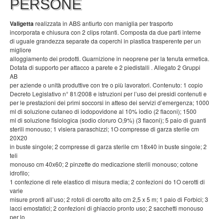
PERSONE
Valigetta
realizzata in ABS antiurto con maniglia per trasporto
incorporata e chiusura con 2 clips rotanti. Composta da due parti interne
di uguale grandezza separate da coperchi in plastica trasperente per un
migliore
alloggiamento dei prodotti. Guarnizione in neoprene per la tenuta ermetica.
Dotata di supporto per attacco a parete e 2 piedistalli . Allegato 2 Gruppi
AB
per aziende o unità produttive con tre o più lavoratori. Contenuto: 1 copio
Decreto Legislativo n° 81/2008 e istruzioni per l’uso dei presidi contenuti e
per le prestazioni dei primi soccorsi in atteso dei servizi d’emergenza; 1000
ml di soluzione cutaneo di iodopovidone al 10% iodio (2 flaconi); 1500
ml di soluzione fisiologica (sodio cloruro O,9%) (3 flaconi); 5 paio di guanti
sterili monouso; 1 visiera paraschizzi; 1O compresse di garza sterile cm
20X20
in buste singole; 2 compresse di garza sterile cm 18x40 in buste singole; 2
teli
monouso cm 40x60; 2 pinzette do medicazione sterili monouso; cotone
idrofilo;
1 confezione di rete elastico di misura media; 2 confezioni do 1O cerotti di
varie
misure pronti all’uso; 2 rotoli di cerotto alto cm 2,5 x 5 m; 1 paio di Forbici; 3
lacci emostatici; 2 confezioni di ghiaccio pronto uso; 2 sacchetti monouso
per lo