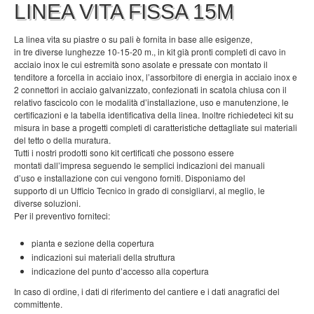
LINEA VITA FISSA 15M
La linea vita su piastre o su pali è fornita in base alle esigenze,
in tre diverse lunghezze 10-15-20 m., in kit già pronti completi di cavo in
acciaio inox le cui estremità sono asolate e pressate con montato il
tenditore a forcella in acciaio inox, l’assorbitore di energia in acciaio inox e
2 connettori in acciaio galvanizzato, confezionati in scatola chiusa con il
relativo fascicolo con le modalità d’installazione, uso e manutenzione, le
certificazioni e la tabella identificativa della linea. Inoltre richiedeteci kit su
misura in base a progetti completi di caratteristiche dettagliate sui materiali
del tetto o della muratura.
Tutti i nostri prodotti sono kit certificati che possono essere
montati dall’impresa seguendo le semplici indicazioni dei manuali
d’uso e installazione con cui vengono forniti. Disponiamo del
supporto di un Ufficio Tecnico in grado di consigliarvi, al meglio, le
diverse soluzioni.
Per il preventivo forniteci:
pianta e sezione della copertura
indicazioni sui materiali della struttura
indicazione del punto d’accesso alla copertura
In caso di ordine, i dati di riferimento del cantiere e i dati anagrafici del
committente.