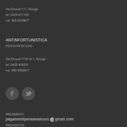
Via Einaudi 117, Rovigo
tel. 0425-471100
cel. 393-8339677
ANTINFORTUNISTICA
PENSARESICURO
Via Einaudi 77/B int.1, Rovigo
tel. 0425-404251
cel. 393-8339677
PAGAMENTI:
pagamentipensaresicuro
gmail.com
PREVENTIVI: