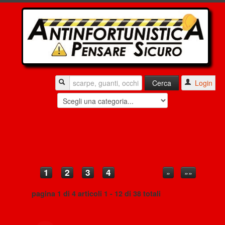
Login
1
2
3
4
»
»»
pagina 1 di 4 articoli 1 - 12 di 38 totali