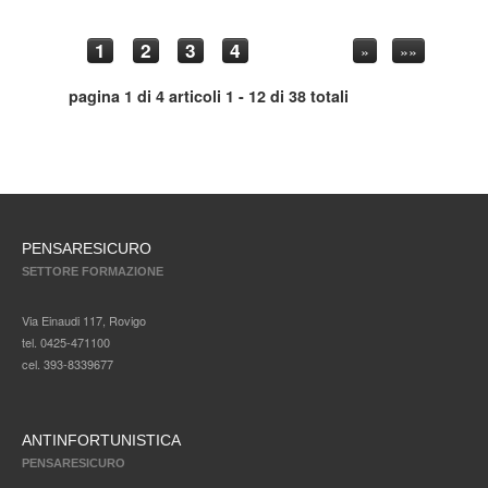
1
2
3
4
»
»»
pagina 1 di 4 articoli 1 - 12 di 38 totali
PENSARESICURO
SETTORE FORMAZIONE
Via Einaudi 117, Rovigo
tel. 0425-471100
cel. 393-8339677
ANTINFORTUNISTICA
PENSARESICURO