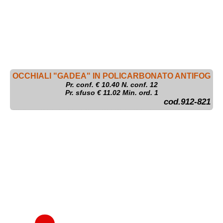
OCCHIALI "GADEA" IN POLICARBONATO ANTIFOG
Pr. conf. €
10.40
N. conf. 12
Pr. sfuso € 11.02 Min. ord. 1
cod.912-821