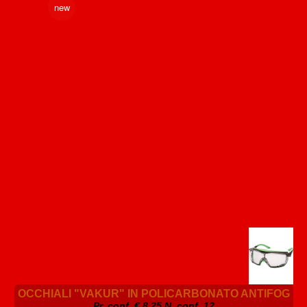
new
OCCHIALI "VAKUR" IN POLICARBONATO ANTIFOG
Pr. conf. €
8.25
N. conf. 12