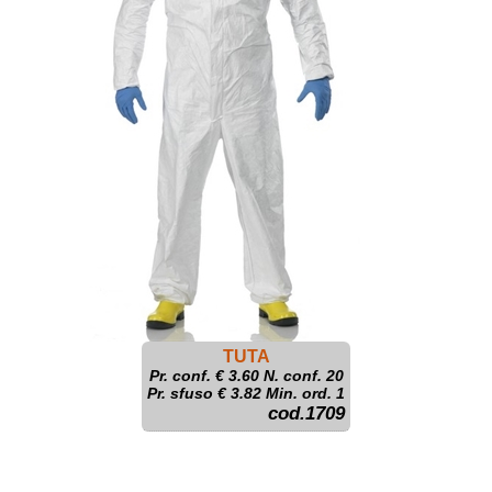
TUTA
Pr. conf. €
3.60
N. conf. 20
Pr. sfuso € 3.82 Min. ord. 1
cod.1709