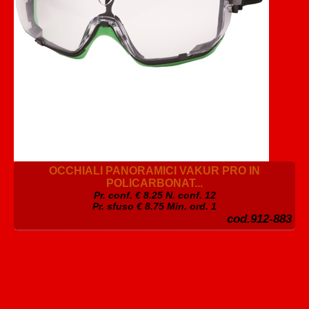
OCCHIALI PANORAMICI VAKUR PRO IN
POLICARBONAT...
Pr. conf. €
8.25
N. conf. 12
Pr. sfuso € 8.75 Min. ord. 1
cod.912-883