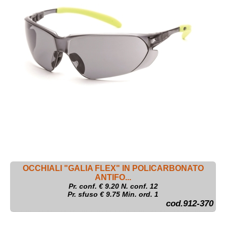
OCCHIALI "GALIA FLEX" IN POLICARBONATO
ANTIFO...
Pr. conf. €
9.20
N. conf. 12
Pr. sfuso € 9.75 Min. ord. 1
cod.912-370