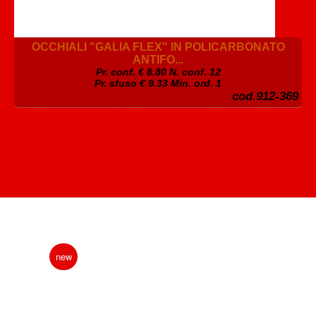
OCCHIALI "GALIA FLEX" IN POLICARBONATO
ANTIFO...
Pr. conf. €
8.80
N. conf. 12
Pr. sfuso € 9.33 Min. ord. 1
cod.912-369
new