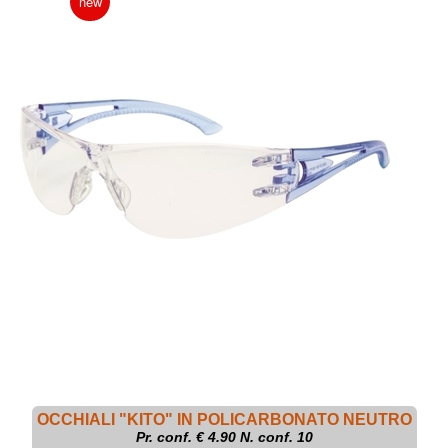
new
OCCHIALI "KITO" IN POLICARBONATO NEUTRO
Pr. conf. €
4.90
N. conf. 10