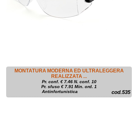
MONTATURA MODERNA ED ULTRALEGGERA
REALIZZATA ...
Pr. conf. €
7.46
N. conf. 10
Pr. sfuso € 7.91 Min. ord. 1
Antinfortunistica
cod.535