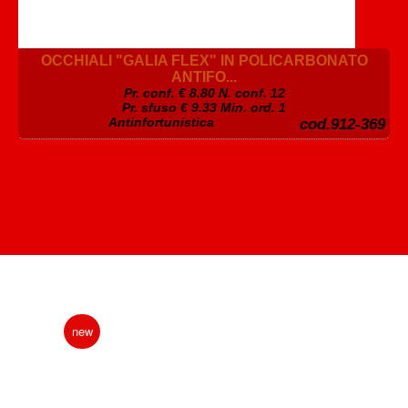
OCCHIALI "GALIA FLEX" IN POLICARBONATO
ANTIFO...
Pr. conf. €
8.80
N. conf. 12
Pr. sfuso € 9.33 Min. ord. 1
Antinfortunistica
cod.912-369
new