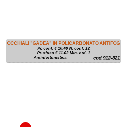
OCCHIALI "GADEA" IN POLICARBONATO ANTIFOG
Pr. conf. €
10.40
N. conf. 12
Pr. sfuso € 11.02 Min. ord. 1
Antinfortunistica
cod.912-821