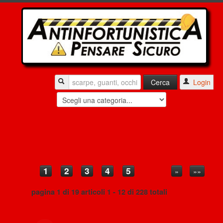
Login
1
2
3
4
5
»
»»
pagina 1 di 19 articoli 1 - 12 di 228 totali