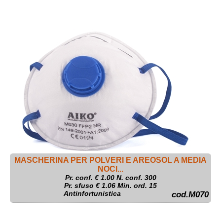
MASCHERINA PER POLVERI E AREOSOL A MEDIA
NOCI...
Pr. conf. €
1.00
N. conf. 300
Pr. sfuso € 1.06 Min. ord. 15
Antinfortunistica
cod.M070