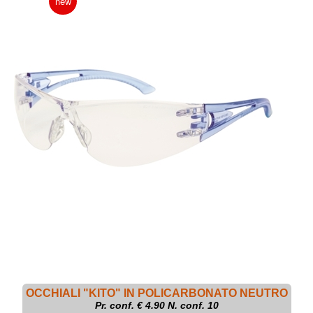
new
OCCHIALI "KITO" IN POLICARBONATO NEUTRO
Pr. conf. €
4.90
N. conf. 10