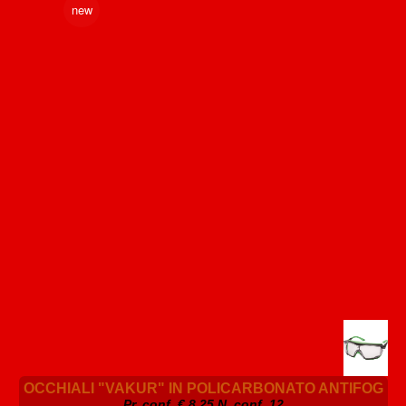
new
OCCHIALI "VAKUR" IN POLICARBONATO ANTIFOG
Pr. conf. €
8.25
N. conf. 12