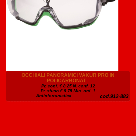
OCCHIALI PANORAMICI VAKUR PRO IN
POLICARBONAT...
Pr. conf. €
8.25
N. conf. 12
Pr. sfuso € 8.75 Min. ord. 1
Antinfortunistica
cod.912-883