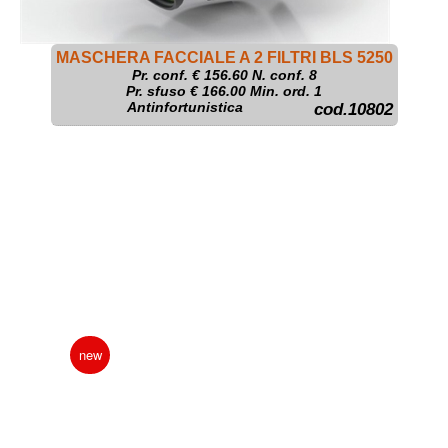
MASCHERA FACCIALE A 2 FILTRI BLS 5250
Pr. conf. €
156.60
N. conf. 8
Pr. sfuso € 166.00 Min. ord. 1
Antinfortunistica
cod.10802
new