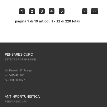
1
2
3
4
5
»
»»
pagina 1 di 19 articoli 1 - 12 di 228 totali
PENSARESICURO
SETTORE FORMAZIONE
Via Einaudi 117, Rovigo
tel. 0425-471100
cel. 393-8339677
ANTINFORTUNISTICA
PENSARESICURO