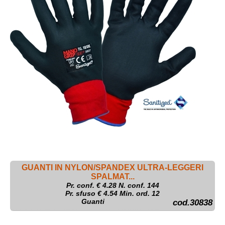
GUANTI IN NYLON/SPANDEX ULTRA-LEGGERI
SPALMAT...
Pr. conf. €
4.28
N. conf. 144
Pr. sfuso € 4.54 Min. ord. 12
Guanti
cod.30838