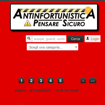
Login
1
2
3
4
5
»
»»
pagina 1 di 14 articoli 1 - 12 di 161 totali