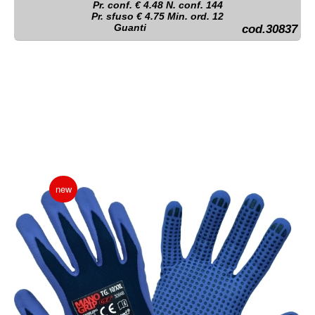
Pr. conf. €
4.48
N. conf. 144
Pr. sfuso € 4.75 Min. ord. 12
Guanti
cod.30837
new