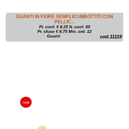
GUANTI IN FIORE SEMPLICI IMBOTTITI CON
PELLIC...
Pr. conf. €
8.25
N. conf. 60
Pr. sfuso € 8.75 Min. ord. 12
Guanti
cod.11119
new