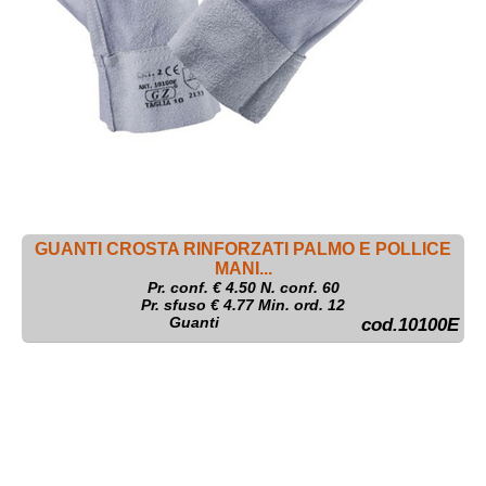
GUANTI CROSTA RINFORZATI PALMO E POLLICE
MANI...
Pr. conf. €
4.50
N. conf. 60
Pr. sfuso € 4.77 Min. ord. 12
Guanti
cod.10100E