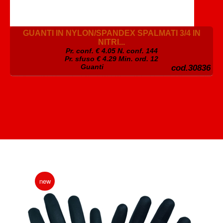
GUANTI IN NYLON/SPANDEX SPALMATI 3/4 IN
NITRI...
Pr. conf. €
4.05
N. conf. 144
Pr. sfuso € 4.29 Min. ord. 12
Guanti
cod.30836
new