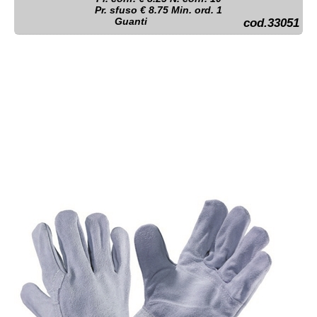
Pr. sfuso € 8.75 Min. ord. 1
Guanti
cod.33051