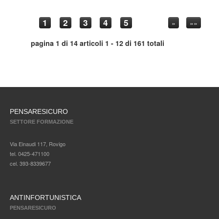
1
2
3
4
5
»
»»
pagina 1 di 14 articoli 1 - 12 di 161 totali
PENSARESICURO
SETTORE FORMAZIONE
Via Einaudi 117, Rovigo
tel. 0425-471100
cel. 393-8339677
ANTINFORTUNISTICA
PENSARESICURO